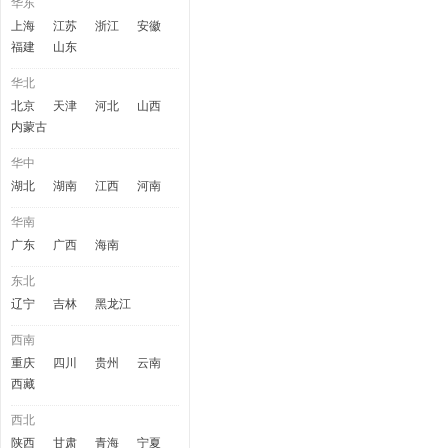
华东
上海
江苏
浙江
安徽
福建
山东
华北
北京
天津
河北
山西
内蒙古
华中
湖北
湖南
江西
河南
华南
广东
广西
海南
东北
辽宁
吉林
黑龙江
西南
重庆
四川
贵州
云南
西藏
西北
陕西
甘肃
青海
宁夏