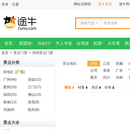
网站无障碍
途牛首页
途牛商
登录
|
注册
所有产品
首页
跟团游
自由行
牛人专线
自驾游
机票
火车票
酒
首页
>
景点门票
>
深圳景点门票
景点分类
景点地区：
全部
江苏
西藏
台湾
香港
广东
按地区
[广东]
重庆
四川
河南
广州(46)
清远(32)
惠州(18)
江门(17)
综合
销量
满意
价格
深圳(15)
佛山(13)
珠海(13)
东莞(9)
河源(8)
韶关(8)
景点大全