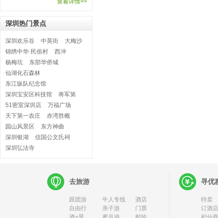
查看详情>>
深圳热门景点
深圳欢乐谷
中英街
大梅沙
锦绣中华·民俗村
西冲
杨梅坑
东部华侨城
仙湖化石森林
东江纵队纪念馆
深圳宝安区科技馆
将军第
51密室深圳店
万福广场
天下第一农庄
赤湾胜概
园山风景区
东方神曲
深圳银湖
信国公文氏祠
深圳弘法寺
去旅游
寻优
跟团游
牛人专线
酒店
特卖
自由行
亲子游
门票
订酒店
酒+景
蜜月游
邮轮
积分